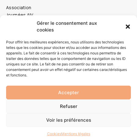
Association
Journées AIV
Prix Innovent
Gérer le consentement aux
Documentation
cookies
Contact
Pour offrir les meilleures expériences, nous utilisons des technologies
Espace Membres
telles que les cookies pour stocker et/ou accéder aux informations des
appareils. Le fait de consentir à ces technologies nous permettra de
traiter des données telles que le comportement de navigation ou les ID
PARTENARIATS
uniques sur ce site. Le fait de ne pas consentir ou de retirer son
consentement peut avoir un effet négatif sur certaines caractéristiques
et fonctions.
Accepter
L’AIV est membre de l’
Association Internationale d’Ingénierie du
Vent
(IAWE).
Refuser
Voir les préférences
© 2022 AIV – Site web par
Digital Tribe
Politique de cookies
–
Mentions légales
Cookies
Mentions légales